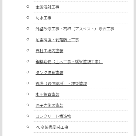
金属溶射工事
防水工事
外壁改修工事・石綿（アスベスト）除去工事
耐震補強・剥落防止工事
自社工場内塗装
鋼構造物（土木工事・橋梁塗装工事）
タンク防食塗装
鉄塔（通信鉄塔）・煙突塗装
水圧鉄管塗装
原子力施設塗装
コンクリート構造物
PC高架橋塗装工事