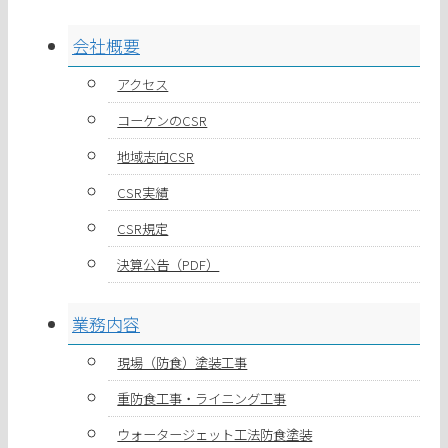
会社概要
アクセス
コーケンのCSR
地域志向CSR
CSR実績
CSR規定
決算公告（PDF）
業務内容
現場（防食）塗装工事
重防食工事・ライニング工事
ウォータージェット工法防食塗装