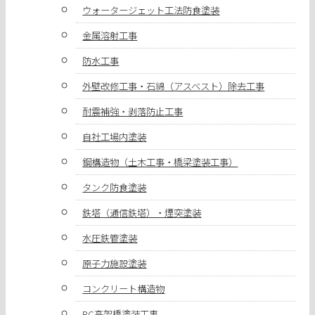
ウォータージェット工法防食塗装
金属溶射工事
防水工事
外壁改修工事・石綿（アスベスト）除去工事
耐震補強・剥落防止工事
自社工場内塗装
鋼構造物（土木工事・橋梁塗装工事）
タンク防食塗装
鉄塔（通信鉄塔）・煙突塗装
水圧鉄管塗装
原子力施設塗装
コンクリート構造物
PC高架橋塗装工事