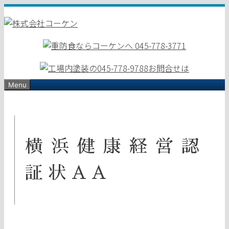
コ
ン
テ
ン
ツ
へ
ス
Menu
キ
ッ
プ
横浜健康経営認
証状AA