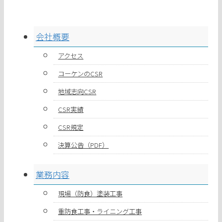
会社概要
アクセス
コーケンのCSR
地域志向CSR
CSR実績
CSR規定
決算公告（PDF）
業務内容
現場（防食）塗装工事
重防食工事・ライニング工事