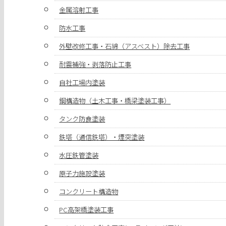
金属溶射工事
防水工事
外壁改修工事・石綿（アスベスト）除去工事
耐震補強・剥落防止工事
自社工場内塗装
鋼構造物（土木工事・橋梁塗装工事）
タンク防食塗装
鉄塔（通信鉄塔）・煙突塗装
水圧鉄管塗装
原子力施設塗装
コンクリート構造物
PC高架橋塗装工事