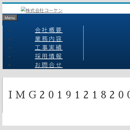
コ
ン
Menu
テ
ン
会社概要
ツ
業務内容
へ
工事実績
ス
キ
採用情報
ッ
お問合せ
プ
IMG2019121820