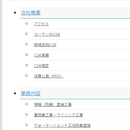
会社概要
アクセス
コーケンのCSR
地域志向CSR
CSR実績
CSR規定
決算公告（PDF）
業務内容
現場（防食）塗装工事
重防食工事・ライニング工事
ウォータージェット工法防食塗装