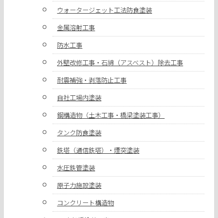
ウォータージェット工法防食塗装
金属溶射工事
防水工事
外壁改修工事・石綿（アスベスト）除去工事
耐震補強・剥落防止工事
自社工場内塗装
鋼構造物（土木工事・橋梁塗装工事）
タンク防食塗装
鉄塔（通信鉄塔）・煙突塗装
水圧鉄管塗装
原子力施設塗装
コンクリート構造物