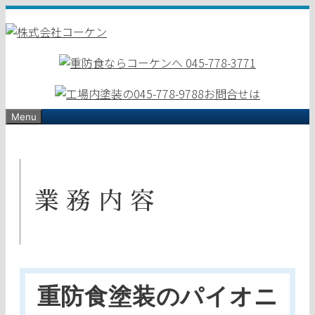
コ
ン
テ
ン
ツ
へ
ス
Menu
キ
ッ
プ
業務内容
重防食塗装のパイオニ