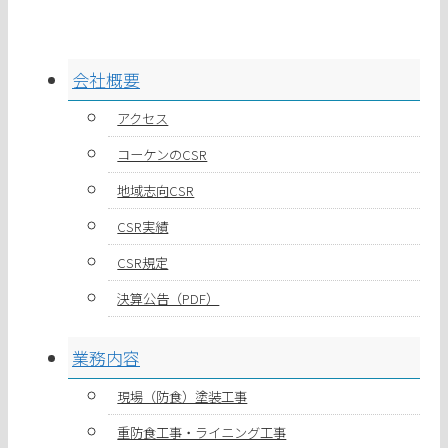
会社概要
アクセス
コーケンのCSR
地域志向CSR
CSR実績
CSR規定
決算公告（PDF）
業務内容
現場（防食）塗装工事
重防食工事・ライニング工事