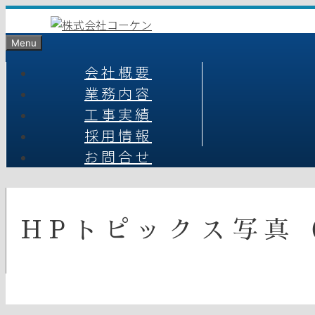
コ
ン
Menu
テ
ン
会社概要
ツ
業務内容
へ
工事実績
ス
キ
採用情報
ッ
お問合せ
プ
HPトピックス写真（