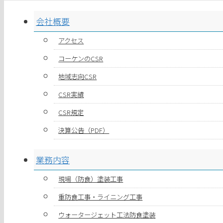
会社概要
アクセス
コーケンのCSR
地域志向CSR
CSR実績
CSR規定
決算公告（PDF）
業務内容
現場（防食）塗装工事
重防食工事・ライニング工事
ウォータージェット工法防食塗装