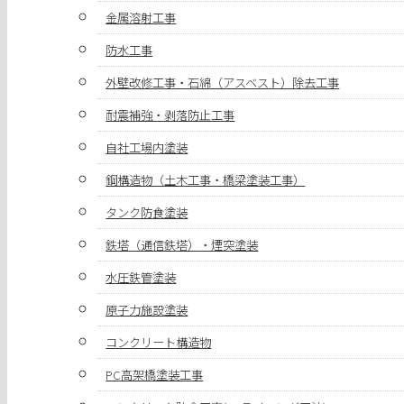
金属溶射工事
防水工事
外壁改修工事・石綿（アスベスト）除去工事
耐震補強・剥落防止工事
自社工場内塗装
鋼構造物（土木工事・橋梁塗装工事）
タンク防食塗装
鉄塔（通信鉄塔）・煙突塗装
水圧鉄管塗装
原子力施設塗装
コンクリート構造物
PC高架橋塗装工事