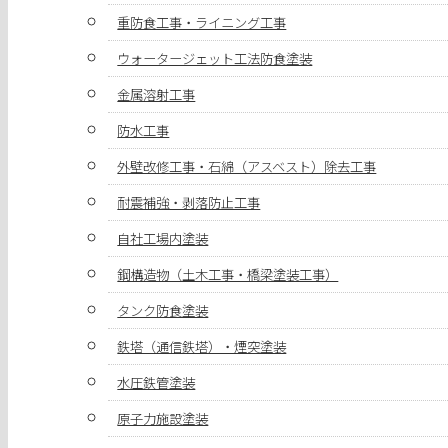
重防食工事・ライニング工事
ウォータージェット工法防食塗装
金属溶射工事
防水工事
外壁改修工事・石綿（アスベスト）除去工事
耐震補強・剥落防止工事
自社工場内塗装
鋼構造物（土木工事・橋梁塗装工事）
タンク防食塗装
鉄塔（通信鉄塔）・煙突塗装
水圧鉄管塗装
原子力施設塗装