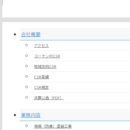
会社概要
アクセス
コーケンのCSR
地域志向CSR
CSR実績
CSR規定
決算公告（PDF）
業務内容
現場（防食）塗装工事