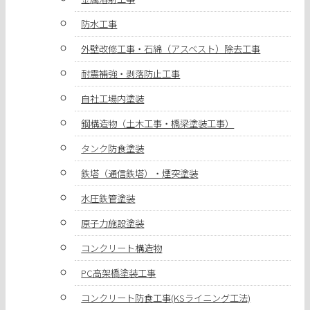
防水工事
外壁改修工事・石綿（アスベスト）除去工事
耐震補強・剥落防止工事
自社工場内塗装
鋼構造物（土木工事・橋梁塗装工事）
タンク防食塗装
鉄塔（通信鉄塔）・煙突塗装
水圧鉄管塗装
原子力施設塗装
コンクリート構造物
PC高架橋塗装工事
コンクリート防食工事(KSライニング工法)