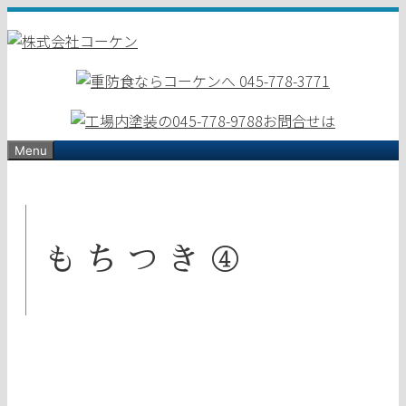
コ
ン
テ
ン
ツ
へ
ス
Menu
キ
ッ
プ
もちつき④