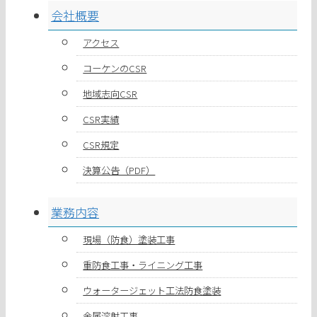
会社概要
アクセス
コーケンのCSR
地域志向CSR
CSR実績
CSR規定
決算公告（PDF）
業務内容
現場（防食）塗装工事
重防食工事・ライニング工事
ウォータージェット工法防食塗装
金属溶射工事