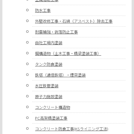
防水工事
外壁改修工事・石綿（アスベスト）除去工事
耐震補強・剥落防止工事
自社工場内塗装
鋼構造物（土木工事・橋梁塗装工事）
タンク防食塗装
鉄塔（通信鉄塔）・煙突塗装
水圧鉄管塗装
原子力施設塗装
コンクリート構造物
PC高架橋塗装工事
コンクリート防食工事(KSライニング工法)