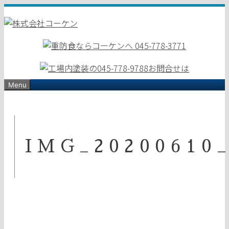
コ
ン
テ
ン
ツ
へ
ス
Menu
キ
ッ
プ
IMG_20200610