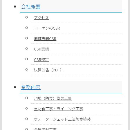
会社概要
アクセス
コーケンのCSR
地域志向CSR
CSR実績
CSR規定
決算公告（PDF）
業務内容
現場（防食）塗装工事
重防食工事・ライニング工事
ウォータージェット工法防食塗装
金属溶射工事