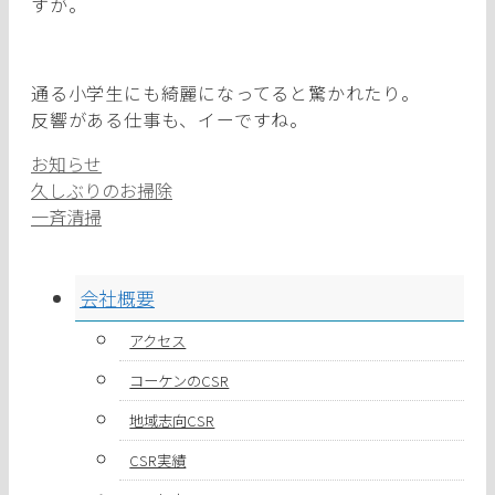
すが。
通る小学生にも綺麗になってると驚かれたり。
反響がある仕事も、イーですね。
カ
お知らせ
テ
久しぶりのお掃除
ゴ
一斉清掃
リ
ー
会社概要
アクセス
コーケンのCSR
地域志向CSR
CSR実績