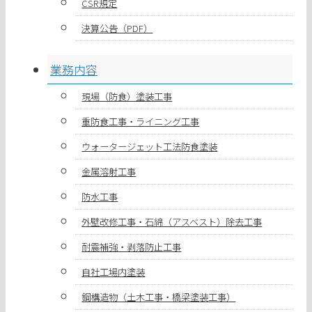
CSR規定
決算公告（PDF）
業務内容
現場（防食）塗装工事
重防食工事・ライニング工事
ウォータージェット工法防食塗装
金属溶射工事
防水工事
外壁改修工事・石綿（アスベスト）除去工事
耐震補強・剥落防止工事
自社工場内塗装
鋼構造物（土木工事・橋梁塗装工事）