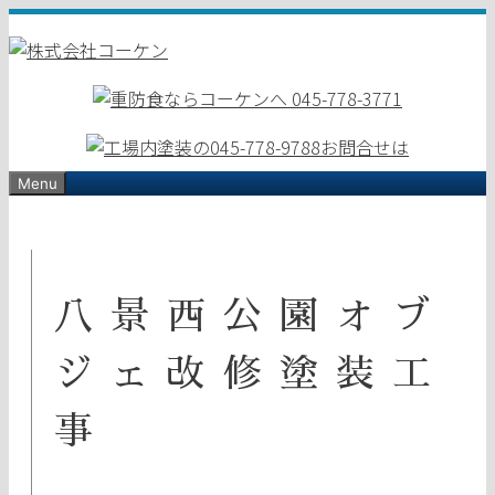
コ
ン
テ
ン
ツ
へ
ス
Menu
キ
ッ
プ
八景西公園オブ
ジェ改修塗装工
事