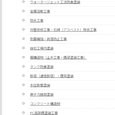
ウォータージェット工法防食塗装
金属溶射工事
防水工事
外壁改修工事・石綿（アスベスト）除去工事
耐震補強・剥落防止工事
自社工場内塗装
鋼構造物（土木工事・橋梁塗装工事）
タンク防食塗装
鉄塔（通信鉄塔）・煙突塗装
水圧鉄管塗装
原子力施設塗装
コンクリート構造物
PC高架橋塗装工事