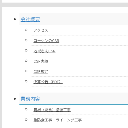
会社概要
アクセス
コーケンのCSR
地域志向CSR
CSR実績
CSR規定
決算公告（PDF）
業務内容
現場（防食）塗装工事
重防食工事・ライニング工事