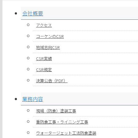
会社概要
アクセス
コーケンのCSR
地域志向CSR
CSR実績
CSR規定
決算公告（PDF）
業務内容
現場（防食）塗装工事
重防食工事・ライニング工事
ウォータージェット工法防食塗装