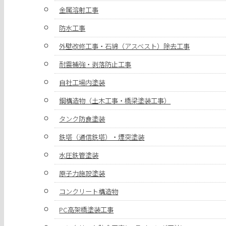
金属溶射工事
防水工事
外壁改修工事・石綿（アスベスト）除去工事
耐震補強・剥落防止工事
自社工場内塗装
鋼構造物（土木工事・橋梁塗装工事）
タンク防食塗装
鉄塔（通信鉄塔）・煙突塗装
水圧鉄管塗装
原子力施設塗装
コンクリート構造物
PC高架橋塗装工事