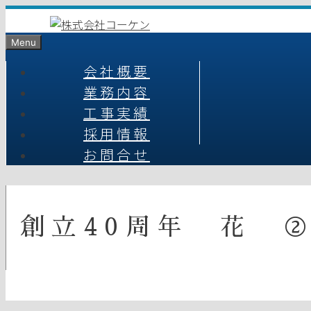
コ
ン
Menu
テ
ン
会社概要
ツ
業務内容
へ
工事実績
ス
キ
採用情報
ッ
お問合せ
プ
創立40周年 花 