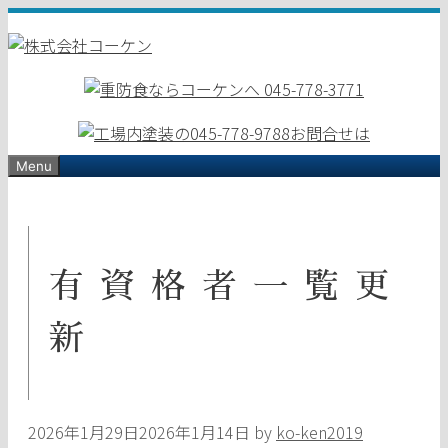
コ
ン
テ
ン
ツ
へ
ス
Menu
キ
ッ
プ
有資格者一覧更
新
2026年1月29日
2026年1月14日
by
ko-ken2019