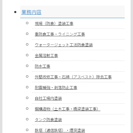
業務内容
現場（防食）塗装工事
重防食工事・ライニング工事
ウォータージェット工法防食塗装
金属溶射工事
防水工事
外壁改修工事・石綿（アスベスト）除去工事
耐震補強・剥落防止工事
自社工場内塗装
鋼構造物（土木工事・橋梁塗装工事）
タンク防食塗装
鉄塔（通信鉄塔）・煙突塗装