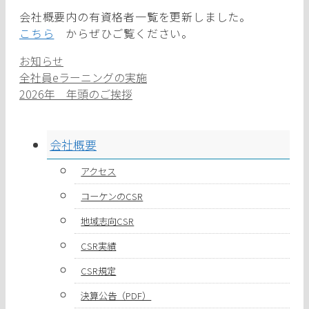
会社概要内の有資格者一覧を更新しました。
こちら
からぜひご覧ください。
カ
お知らせ
テ
全社員eラーニングの実施
ゴ
2026年 年頭のご挨拶
リ
ー
会社概要
アクセス
コーケンのCSR
地域志向CSR
CSR実績
CSR規定
決算公告（PDF）