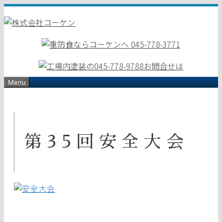
コ
ン
テ
ン
ツ
へ
ス
Menu
キ
ッ
プ
第35回安全大会