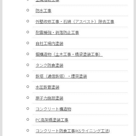
防水工事
外壁改修工事・石綿（アスベスト）除去工事
耐震補強・剥落防止工事
自社工場内塗装
鋼構造物（土木工事・橋梁塗装工事）
タンク防食塗装
鉄塔（通信鉄塔）・煙突塗装
水圧鉄管塗装
原子力施設塗装
コンクリート構造物
PC高架橋塗装工事
コンクリート防食工事(KSライニング工法)