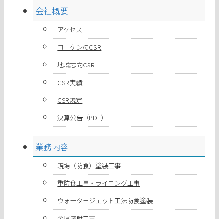
会社概要
アクセス
コーケンのCSR
地域志向CSR
CSR実績
CSR規定
決算公告（PDF）
業務内容
現場（防食）塗装工事
重防食工事・ライニング工事
ウォータージェット工法防食塗装
金属溶射工事