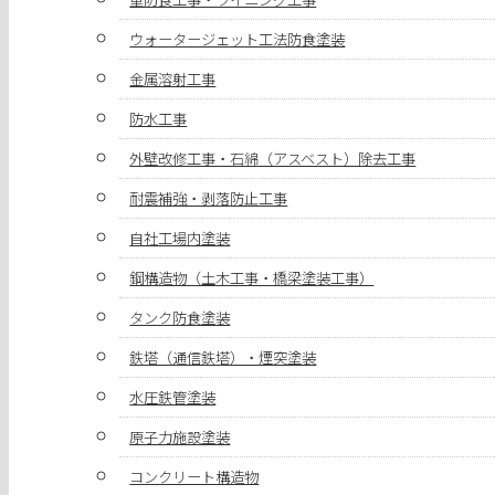
ウォータージェット工法防食塗装
金属溶射工事
防水工事
外壁改修工事・石綿（アスベスト）除去工事
耐震補強・剥落防止工事
自社工場内塗装
鋼構造物（土木工事・橋梁塗装工事）
タンク防食塗装
鉄塔（通信鉄塔）・煙突塗装
水圧鉄管塗装
原子力施設塗装
コンクリート構造物