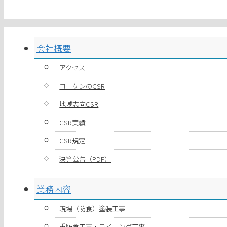
会社概要
アクセス
コーケンのCSR
地域志向CSR
CSR実績
CSR規定
決算公告（PDF）
業務内容
現場（防食）塗装工事
重防食工事・ライニング工事