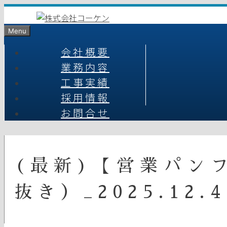
コ
ン
Menu
テ
ン
会社概要
ツ
業務内容
へ
工事実績
ス
キ
採用情報
ッ
お問合せ
プ
(最新)【営業パン
抜き）_2025.12.4