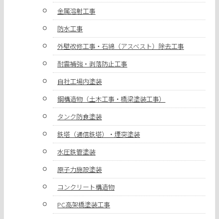
金属溶射工事
防水工事
外壁改修工事・石綿（アスベスト）除去工事
耐震補強・剥落防止工事
自社工場内塗装
鋼構造物（土木工事・橋梁塗装工事）
タンク防食塗装
鉄塔（通信鉄塔）・煙突塗装
水圧鉄管塗装
原子力施設塗装
コンクリート構造物
PC高架橋塗装工事