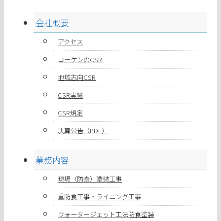
会社概要
アクセス
コーケンのCSR
地域志向CSR
CSR実績
CSR規定
決算公告（PDF）
業務内容
現場（防食）塗装工事
重防食工事・ライニング工事
ウォータージェット工法防食塗装