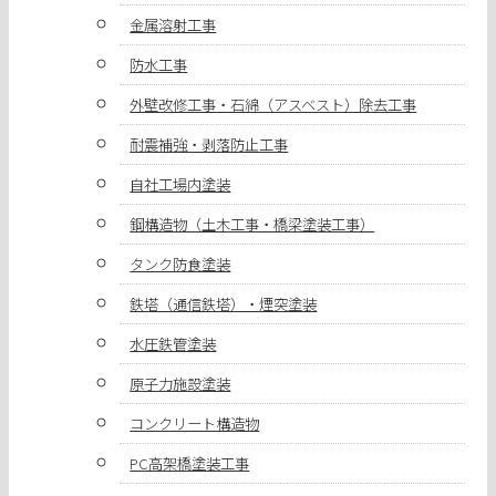
金属溶射工事
防水工事
外壁改修工事・石綿（アスベスト）除去工事
耐震補強・剥落防止工事
自社工場内塗装
鋼構造物（土木工事・橋梁塗装工事）
タンク防食塗装
鉄塔（通信鉄塔）・煙突塗装
水圧鉄管塗装
原子力施設塗装
コンクリート構造物
PC高架橋塗装工事