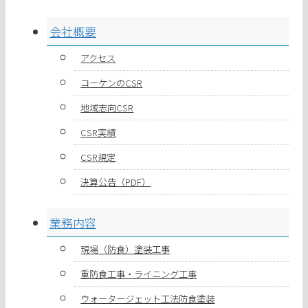
会社概要
アクセス
コーケンのCSR
地域志向CSR
CSR実績
CSR規定
決算公告（PDF）
業務内容
現場（防食）塗装工事
重防食工事・ライニング工事
ウォータージェット工法防食塗装