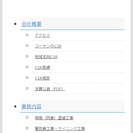
会社概要
アクセス
コーケンのCSR
地域志向CSR
CSR実績
CSR規定
決算公告（PDF）
業務内容
現場（防食）塗装工事
重防食工事・ライニング工事