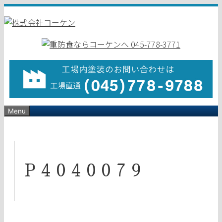
コ
ン
テ
ン
ツ
へ
ス
キ
ッ
Menu
プ
P4040079