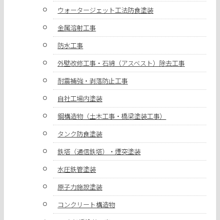
ウォータージェット工法防食塗装
金属溶射工事
防水工事
外壁改修工事・石綿（アスベスト）除去工事
耐震補強・剥落防止工事
自社工場内塗装
鋼構造物（土木工事・橋梁塗装工事）
タンク防食塗装
鉄塔（通信鉄塔）・煙突塗装
水圧鉄管塗装
原子力施設塗装
コンクリート構造物