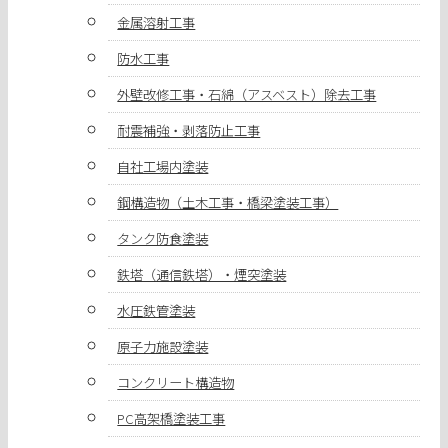
金属溶射工事
防水工事
外壁改修工事・石綿（アスベスト）除去工事
耐震補強・剥落防止工事
自社工場内塗装
鋼構造物（土木工事・橋梁塗装工事）
タンク防食塗装
鉄塔（通信鉄塔）・煙突塗装
水圧鉄管塗装
原子力施設塗装
コンクリート構造物
PC高架橋塗装工事