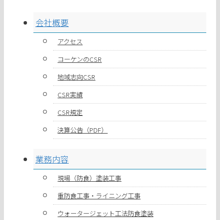
会社概要
アクセス
コーケンのCSR
地域志向CSR
CSR実績
CSR規定
決算公告（PDF）
業務内容
現場（防食）塗装工事
重防食工事・ライニング工事
ウォータージェット工法防食塗装