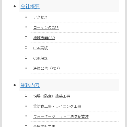
会社概要
アクセス
コーケンのCSR
地域志向CSR
CSR実績
CSR規定
決算公告（PDF）
業務内容
現場（防食）塗装工事
重防食工事・ライニング工事
ウォータージェット工法防食塗装
金属溶射工事