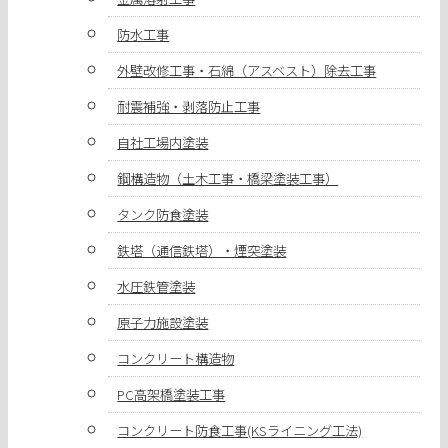
防水工事
外壁改修工事・石綿（アスベスト）除去工事
耐震補強・剥落防止工事
自社工場内塗装
鋼構造物（土木工事・橋梁塗装工事）
タンク防食塗装
鉄塔（通信鉄塔）・煙突塗装
水圧鉄管塗装
原子力施設塗装
コンクリート構造物
PC高架橋塗装工事
コンクリート防食工事(KSライニング工法)