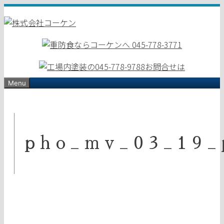
コ
ン
テ
ン
ツ
へ
ス
Menu
キ
ッ
プ
pho_mv_03_19_