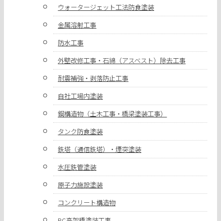
ウォータージェット工法防食塗装
金属溶射工事
防水工事
外壁改修工事・石綿（アスベスト）除去工事
耐震補強・剥落防止工事
自社工場内塗装
鋼構造物（土木工事・橋梁塗装工事）
タンク防食塗装
鉄塔（通信鉄塔）・煙突塗装
水圧鉄管塗装
原子力施設塗装
コンクリート構造物
PC高架橋塗装工事