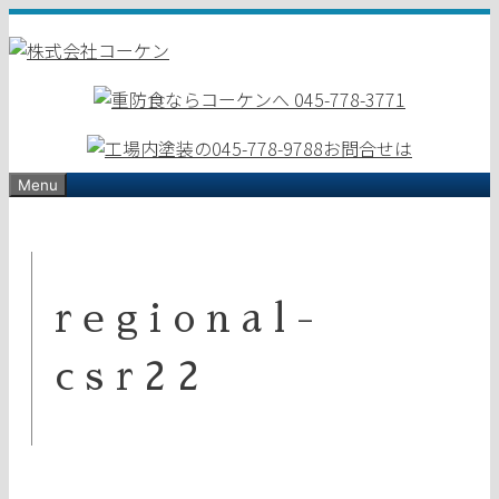
コ
ン
テ
ン
ツ
へ
ス
Menu
キ
ッ
プ
regional-
csr22