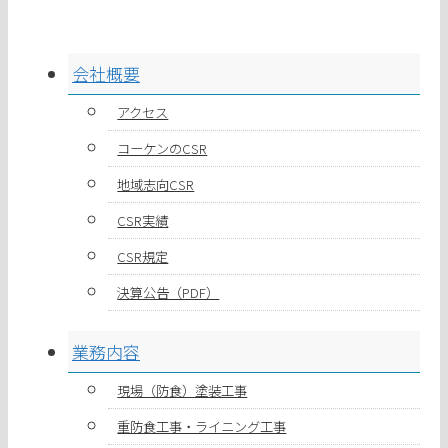
会社概要
アクセス
コーケンのCSR
地域志向CSR
CSR実績
CSR規定
決算公告（PDF）
業務内容
現場（防食）塗装工事
重防食工事・ライニング工事