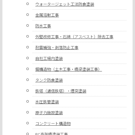
ウォータージェット工法防食塗装
金属溶射工事
防水工事
外壁改修工事・石綿（アスベスト）除去工事
耐震補強・剥落防止工事
自社工場内塗装
鋼構造物（土木工事・橋梁塗装工事）
タンク防食塗装
鉄塔（通信鉄塔）・煙突塗装
水圧鉄管塗装
原子力施設塗装
コンクリート構造物
PC高架橋塗装工事