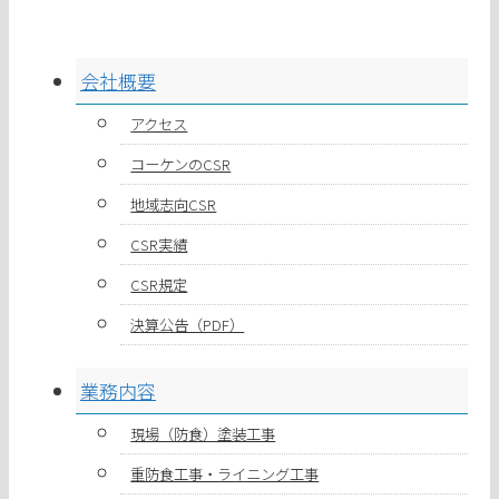
会社概要
アクセス
コーケンのCSR
地域志向CSR
CSR実績
CSR規定
決算公告（PDF）
業務内容
現場（防食）塗装工事
重防食工事・ライニング工事