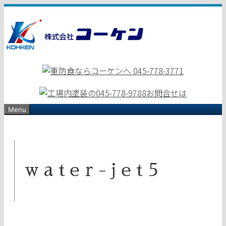
コ
ン
テ
ン
ツ
へ
ス
キ
ッ
Menu
プ
water-jet5