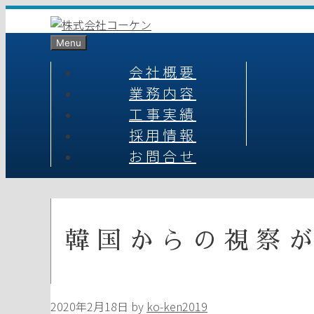
コ
ン
Menu
テ
ン
会社概要
ツ
業務内容
へ
工事実績
ス
キ
採用情報
ッ
お問合せ
プ
韓国からの視察
2020年2月18日
by
ko-ken2019