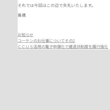
それでは今回はこの辺で失礼いたします。
髙橋
カ
お知らせ
テ
コーケンのお仕事についてその2
ゴ
ＣＣＵＳ活用の電子申請化で建退共制度を履行強化
リ
ー