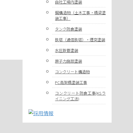
自社工場内塗装
鋼構造物（土木工事・橋梁塗
装工事）
タンク防食塗装
鉄塔（通信鉄塔）・煙突塗装
水圧鉄管塗装
原子力施設塗装
コンクリート構造物
PC高架橋塗装工事
コンクリート防食工事(KSラ
イニング工法)