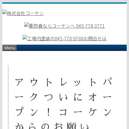
コ
ン
テ
ン
ツ
へ
ス
Menu
キ
ッ
プ
アウトレットパ
ークついにオー
プン！コーケン
からのお願い