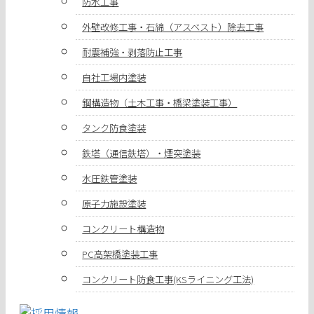
防水工事
外壁改修工事・石綿（アスベスト）除去工事
耐震補強・剥落防止工事
自社工場内塗装
鋼構造物（土木工事・橋梁塗装工事）
タンク防食塗装
鉄塔（通信鉄塔）・煙突塗装
水圧鉄管塗装
原子力施設塗装
コンクリート構造物
PC高架橋塗装工事
コンクリート防食工事(KSライニング工法)