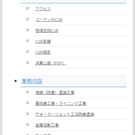
アクセス
コーケンのCSR
地域志向CSR
CSR実績
CSR規定
決算公告（PDF）
業務内容
現場（防食）塗装工事
重防食工事・ライニング工事
ウォータージェット工法防食塗装
金属溶射工事