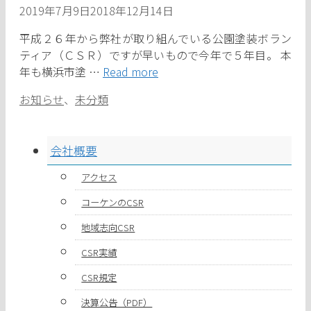
2019年7月9日
2018年12月14日
平成２６年から弊社が取り組んでいる公園塗装ボラン
ティア（ＣＳＲ）ですが早いもので今年で５年目。 本
年も横浜市塗 …
Read more
カ
お知らせ
、
未分類
テ
ゴ
リ
会社概要
ー
アクセス
コーケンのCSR
地域志向CSR
CSR実績
CSR規定
決算公告（PDF）