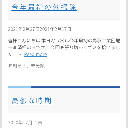
今年最初の外掃除
2021年2月27日
2021年2月17日
皆様こんにちは 本日2/17㈬は今年最初の鳥浜工業団地
一斉清掃の日です。 今回も張り切ってゴミを拾いまし
た。 …
Read more
カ
お知らせ
、
未分類
テ
ゴ
リ
ー
憂鬱な時期
2020年12月12日