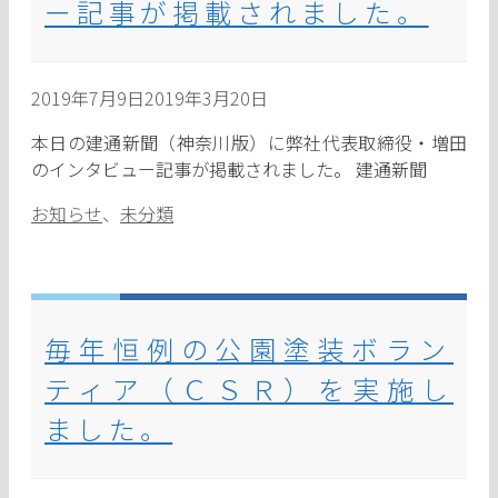
ー記事が掲載されました。
2019年7月9日
2019年3月20日
本日の建通新聞（神奈川版）に弊社代表取締役・増田
のインタビュー記事が掲載されました。 建通新聞
カ
お知らせ
、
未分類
テ
ゴ
リ
ー
毎年恒例の公園塗装ボラン
ティア（ＣＳＲ）を実施し
ました。