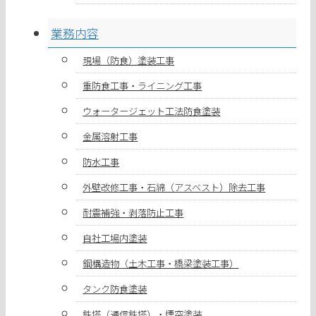
業務内容
現場（防食）塗装工事
重防食工事・ライニング工事
ウォータージェット工法防食塗装
金属溶射工事
防水工事
外壁改修工事・石綿（アスベスト）除去工事
耐震補強・剥落防止工事
自社工場内塗装
鋼構造物（土木工事・橋梁塗装工事）
タンク防食塗装
鉄塔（通信鉄塔）・煙突塗装