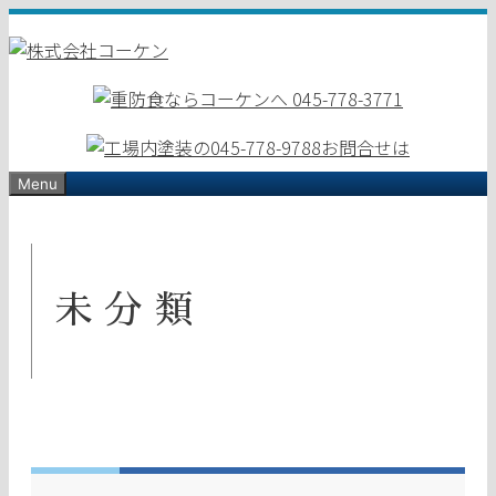
コ
ン
テ
ン
ツ
へ
ス
Menu
キ
ッ
プ
未分類