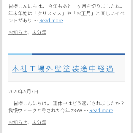
皆様こんにちは。 今年もあと一ヶ月を切りましたね。
年末年始は「クリスマス」や「お正月」と楽しいイベ
ントがあり …
Read more
カ
お知らせ
、
未分類
テ
ゴ
リ
ー
本社工場外壁塗装途中経過
2020年5月7日
皆様こんにちは。 連休中はどう過ごされましたか？
我慢ウィークと称された今年のGW …
Read more
カ
お知らせ
、
未分類
テ